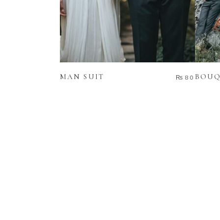
ADD TO CART
MAN SUIT
BOUQ
₨
80