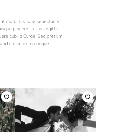
nt morbi tristique senectus et
uisque placerat tellus sagittis
suere cubilia Curae; Sed pretium
rttitor in elit a congue.