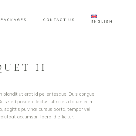
 PACKAGES
CONTACT US
ENGLISH
UET II
roin blandit ut erat id pellentesque. Duis congue
is sed posuere lectus, ultricies dictum enim.
o, sagittis pulvinar cursus porta, tempor vel
lutpat accumsan libero id efficitur.