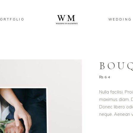
ORTFOLIO
WEDDING
BOUQ
₨
64
Nulla facilisi. P
maximus diam. Du
Donec libero odi
neque. Aenean vo