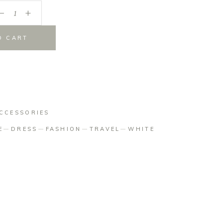
_
+
O CART
CCESSORIES
E
DRESS
FASHION
TRAVEL
WHITE