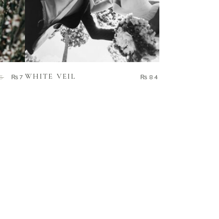
ADD TO CART
WHITE VEIL
5
₨
7
₨
84