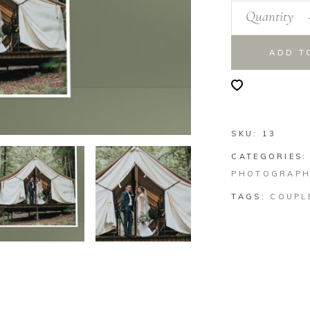
Quantity
ADD T
SKU:
13
CATEGORIES
PHOTOGRAP
TAGS:
COUPL