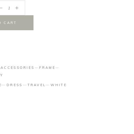
_
+
O CART
:
ACCESSORIES
FRAME
HY
E
DRESS
TRAVEL
WHITE