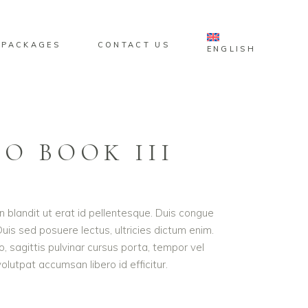
 PACKAGES
CONTACT US
ENGLISH
O BOOK III
roin blandit ut erat id pellentesque. Duis congue
is sed posuere lectus, ultricies dictum enim.
o, sagittis pulvinar cursus porta, tempor vel
lutpat accumsan libero id efficitur.