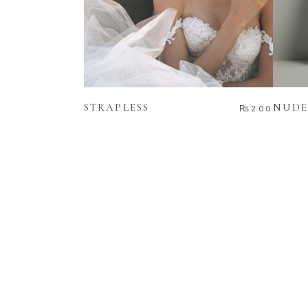
ADD TO CART
STRAPLESS
NUDE
₨
200