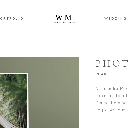
ORTFOLIO
WEDDING
PHOT
₨
96
Nulla facilisi. P
maximus diam. Du
Donec libero odi
neque. Aenean vo