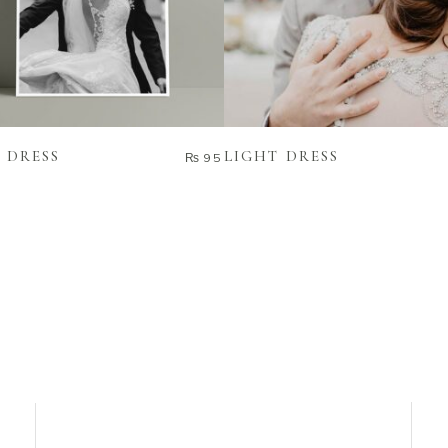
READ MORE
ADD TO CART
 DRESS
LIGHT DRESS
₨
95