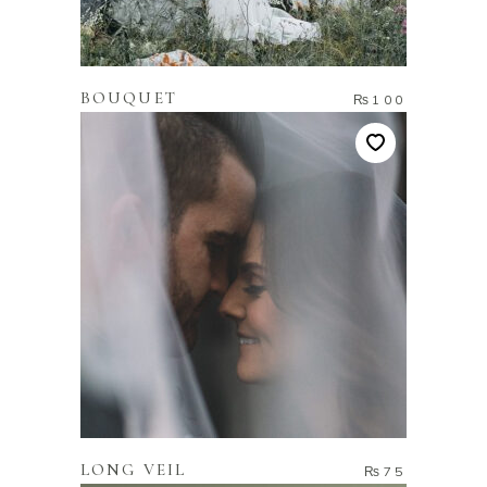
ADD TO CART
BOUQUET
₨
100
ADD TO CART
LONG VEIL
₨
75