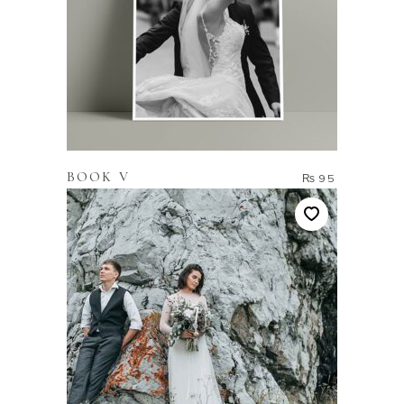
READ MORE
BOOK V
₨
95