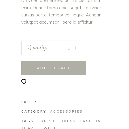
Duis sed posuere lectus, ultricies dictum
enim. Donec libero odio, sagittis pulvinar
cursus porta, tempor vel neque. Aenean
volutpat accumsan libero id efficitur.
_
Quantity
+
ADD TO CART
SKU:
7
CATEGORY:
ACCESSORIES
TAGS:
COUPLE
DRESS
FASHION
TRAVEL
WHITE