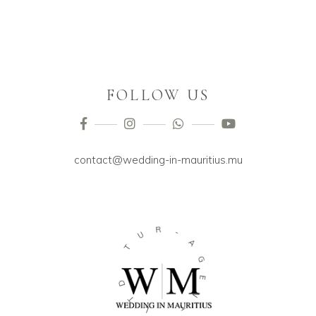
FOLLOW US
contact@wedding-in-mauritius.mu
R
U
-
T
A
G
D
E
T
N
L
T