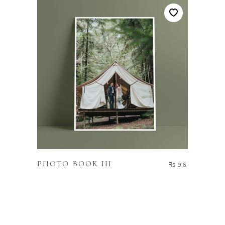
ADD TO CART
PHOTO BOOK III
₨
96